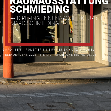
RAUMAUSSTATTUNG
SCHMIEDING
--- DIPL.-ING. INNENARCHITEKTUR (FH)
MARC SCHMIEDING
GARDINEN | POLSTERN | SONNENSCHUTZ | MÖBEL
TELEFON: 0541/22261 E-MAIL: INFO@SCHMIEDING-OS.DE