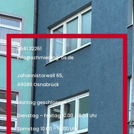
0541 22261
info@schmieding-os.de
Johannistorwall 65,
49080 Osnabrück
Montag geschlossen
Dienstag – Freitag 10.00 -18.00 Uhr
Samstag 10.00 – 14.00 Uhr