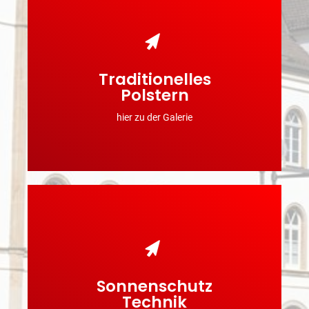
Traditionelles
INFOS & BILDER
Polstern
hier zu der Galerie
Sonnenschutz
INFOS & BILDER
Technik